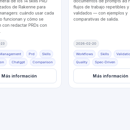
neral de los 14 skills PRD
documentos de prompts ad 
izados de Rakenne para
flujos de trabajo repetibles y
managers: cuándo usar cada
validados — con ejemplos y
o funcionan y cómo se
comparativas de salida.
 con redactar PRDs con
.
-23
2026-02-20
-Management
Prd
Skills
Workflows
Skills
Validati
ion
Chatgpt
Comparison
Quality
Spec-Driven
Más información
Más información