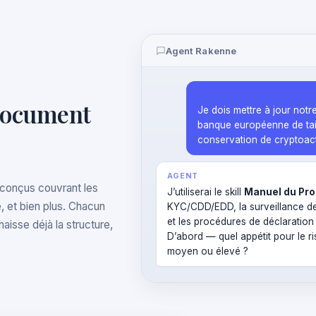
Agent Rakenne
 document
Je dois mettre à jour no
banque européenne de tail
conservation de cryptoact
AGENT
conçus couvrant les
J’utiliserai le skill
Manuel du Pr
, et bien plus. Chacun
KYC/CDD/EDD, la surveillance des
et les procédures de déclaration
aisse déjà la structure,
D’abord — quel appétit pour le risq
moyen ou élevé ?