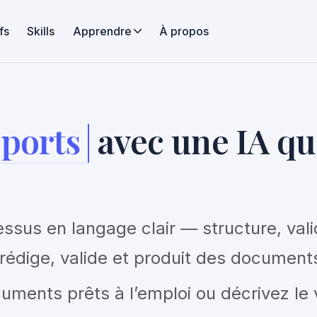
fs
Skills
Apprendre
À propos
orts de conformité
av
vos règles.
ssus en langage clair — structure, vali
édige, valide et produit des documents
ments prêts à l’emploi ou décrivez le