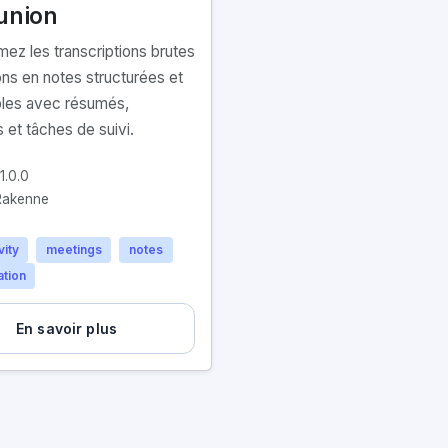
union
mez les transcriptions brutes
ons en notes structurées et
bles avec résumés,
 et tâches de suivi.
1.0.0
akenne
vity
meetings
notes
ation
En savoir plus