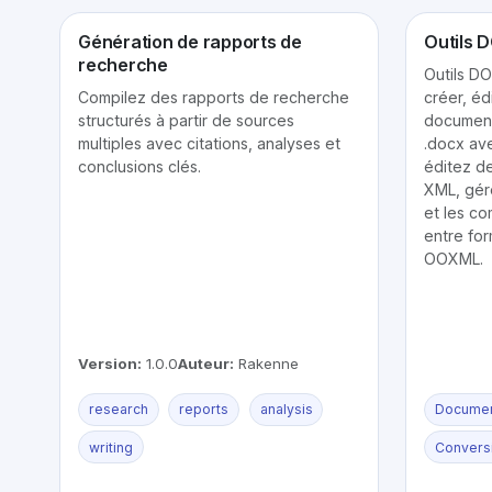
Génération de rapports de
Outils 
recherche
Outils D
Compilez des rapports de recherche
créer, éd
structurés à partir de sources
document
multiples avec citations, analyses et
.docx ave
conclusions clés.
éditez de
XML, gére
et les c
entre for
OOXML.
Version:
1.0.0
Auteur:
Rakenne
research
reports
analysis
Docume
writing
Convers