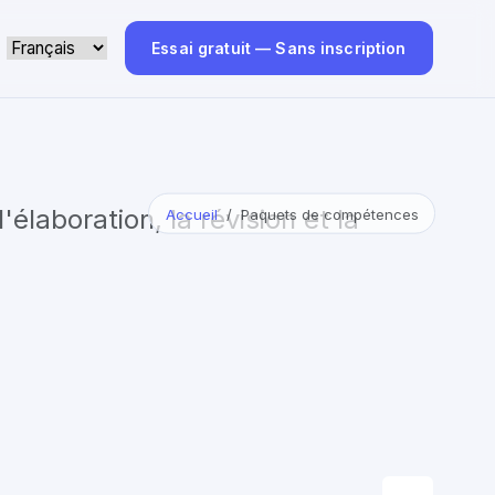
Essai gratuit — Sans inscription
laboration, la révision et la
Accueil
Paquets de compétences