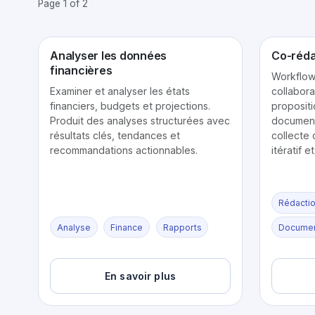
Page 1 of 2
Analyser les données
Co-réda
financières
Workflow
Examiner et analyser les états
collabor
financiers, budgets et projections.
propositi
Produit des analyses structurées avec
document
résultats clés, tendances et
collecte 
recommandations actionnables.
itératif e
Rédacti
Analyse
Finance
Rapports
Documen
En savoir plus