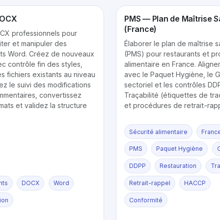
DOCX
PMS — Plan de Maîtrise S
(France)
OCX professionnels pour
iter et manipuler des
Élaborer le plan de maîtrise s
s Word. Créez de nouveaux
(PMS) pour restaurants et pr
c contrôle fin des styles,
alimentaire en France. Align
s fichiers existants au niveau
avec le Paquet Hygiène, le
z le suivi des modifications
sectoriel et les contrôles DD
ommentaires, convertissez
Traçabilité (étiquettes de tra
mats et validez la structure
et procédures de retrait-rapp
Sécurité alimentaire
Franc
PMS
Paquet Hygiène
DDPP
Restauration
Tra
nts
DOCX
Word
Retrait-rappel
HACCP
ion
Conformité