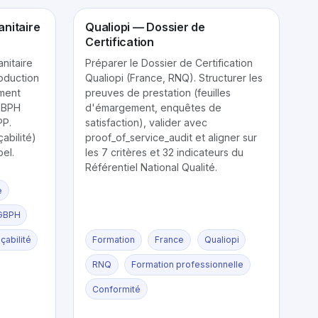
anitaire
Qualiopi — Dossier de
Certification
anitaire
Préparer le Dossier de Certification
oduction
Qualiopi (France, RNQ). Structurer les
ement
preuves de prestation (feuilles
 GBPH
d'émargement, enquêtes de
PP.
satisfaction), valider avec
çabilité)
proof_of_service_audit et aligner sur
el.
les 7 critères et 32 indicateurs du
Référentiel National Qualité.
e
GBPH
çabilité
Formation
France
Qualiopi
RNQ
Formation professionnelle
Conformité