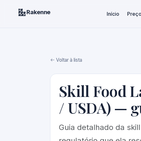
Rakenne
Início
Preç
Voltar à lista
Skill Food 
/ USDA) — g
Guia detalhado da skil
regulatório que ela re