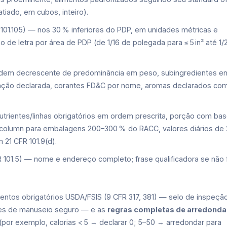
atiado, em cubos, inteiro).
 101.105) — nos 30 % inferiores do PDP, em unidades métricas e
 de letra por área de PDP (de 1/16 de polegada para ≤ 5 in² até 1/
rdem decrescente de predominância em peso, subingredientes en
nção declarada, corantes FD&C por nome, aromas declarados co
nutrientes/linhas obrigatórios em ordem prescrita, porção com ba
al‑column para embalagens 200–300 % do RACC, valores diários de
 21 CFR 101.9(d).
 101.5) — nome e endereço completo; frase qualificadora se não 
entos obrigatórios USDA/FSIS (9 CFR 317, 381) — selo de inspeçã
ões de manuseio seguro — e as
regras completas de arredond
 (por exemplo, calorias < 5 → declarar 0; 5–50 → arredondar para