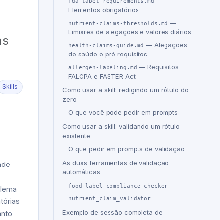
—
fda-label-requirements.md
Elementos obrigatórios
—
nutrient-claims-thresholds.md
Limiares de alegações e valores diários
as
— Alegações
health-claims-guide.md
de saúde e pré‑requisitos
— Requisitos
allergen-labeling.md
FALCPA e FASTER Act
Skills
Como usar a skill: redigindo um rótulo do
zero
O que você pode pedir em prompts
Como usar a skill: validando um rótulo
existente
O que pedir em prompts de validação
As duas ferramentas de validação
ade
automáticas
food_label_compliance_checker
blema
nutrient_claim_validator
tórias
Exemplo de sessão completa de
anto