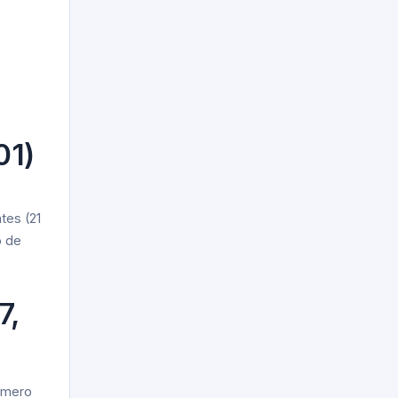
01)
tes (21
o de
7,
número