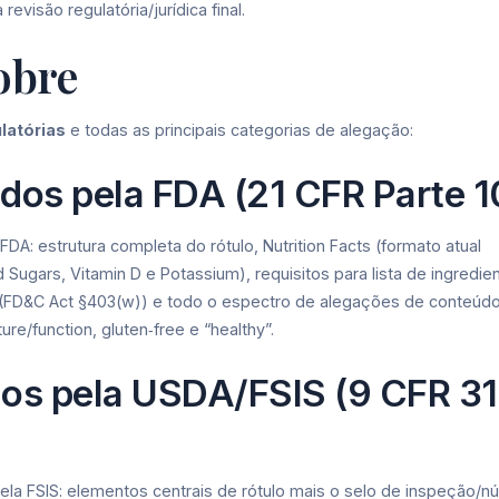
evisão regulatória/jurídica final.
cobre
latórias
e todas as principais categorias de alegação:
dos pela FDA (21 CFR Parte 1
A: estrutura completa do rótulo, Nutrition Facts (formato atual
 Sugars, Vitamin D e Potassium), requisitos para lista de ingredien
s (FD&C Act §403(w)) e todo o espectro de alegações de conteúd
re/function, gluten‑free e “healthy”.
os pela USDA/FSIS (9 CFR 31
ela FSIS: elementos centrais de rótulo mais o selo de inspeção/