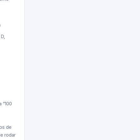
)
 D,
e
a “100
tos de
 e rodar