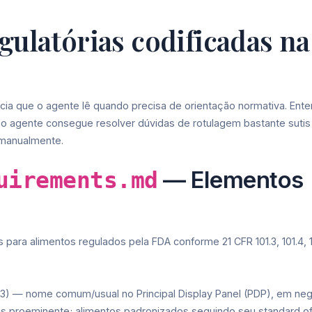
gulatórias codificadas na
rência que o agente lê quando precisa de orientação normativa. Ent
 o agente consegue resolver dúvidas de rotulagem bastante suti
R manualmente.
— Elementos
uirements.md
para alimentos regulados pela FDA conforme 21 CFR 101.3, 101.4, 1
.3) — nome comum/usual no Principal Display Panel (PDP), em negr
is proeminente; alimentos padronizados seguindo seu standard o