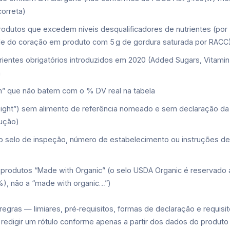
correta)
dutos que excedem níveis desqualificadores de nutrientes (por
de do coração em produto com 5 g de gordura saturada por RACC
rientes obrigatórios introduzidos em 2020 (Added Sugars, Vitamin
a
h” que não batem com o % DV real na tabela
“Light”) sem alimento de referência nomeado e sem declaração da
dução)
 selo de inspeção, número de estabelecimento ou instruções d
 produtos “Made with Organic” (o selo USDA Organic é reservado 
 %), não a “made with organic…”)
e regras — limiares, pré‑requisitos, formas de declaração e requisi
redigir um rótulo conforme apenas a partir dos dados do produto