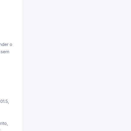
ender o
s sem
01.5,
ito,
f