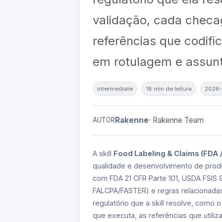
validação, cada checa
referências que codifi
em rotulagem e assunt
intermediate
18 min de leitura
2026-
Rakenne
· Rakenne Team
AUTOR
A skill
Food Labeling & Claims (FDA 
qualidade e desenvolvimento de produ
com FDA 21 CFR Parte 101, USDA FSIS 
FALCPA/FASTER) e regras relacionadas
regulatório que a skill resolve, como
que executa, as referências que utili