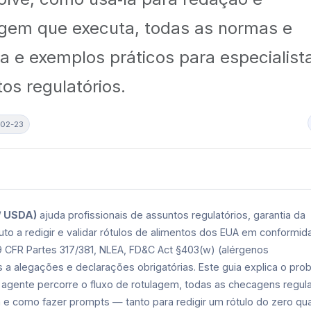
gem que executa, todas as normas e
ca e exemplos práticos para especialist
os regulatórios.
02-23
/ USDA)
ajuda profissionais de assuntos regulatórios, garantia da
to a redigir e validar rótulos de alimentos dos EUA em conformid
9 CFR Partes 317/381, NLEA, FD&C Act §403(w) (alérgenos
 a alegações e declarações obrigatórias. Este guia explica o pro
 o agente percorre o fluxo de rotulagem, todas as checagens regula
za e como fazer prompts — tanto para redigir um rótulo do zero qu