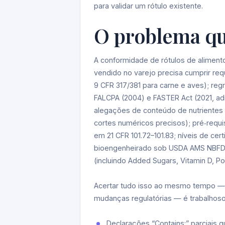
para validar um rótulo existente.
O problema qu
A conformidade de rótulos de aliment
vendido no varejo precisa cumprir requ
9 CFR 317/381 para carne e aves); re
FALCPA (2004) e FASTER Act (2021, adi
alegações de conteúdo de nutrientes s
cortes numéricos precisos); pré‑requi
em 21 CFR 101.72–101.83; níveis de ce
bioengenheirado sob USDA AMS NBFDS (
(incluindo Added Sugars, Vitamin D, Po
Acertar tudo isso ao mesmo tempo — 
mudanças regulatórias — é trabalhoso 
Declarações “Contains:” parciai