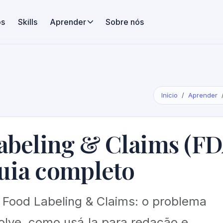
os
Skills
Aprender
Sobre nós
Início
Aprender
Labeling & Claims (F
uia completo
l Food Labeling & Claims: o problema
solve, como usá‑la para redação e