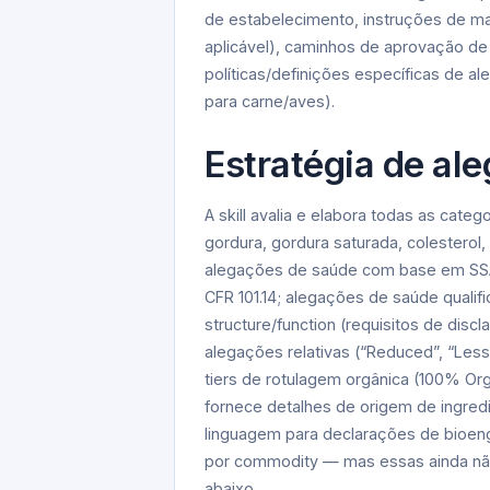
de estabelecimento, instruções de m
aplicável), caminhos de aprovação de 
políticas/definições específicas de ale
para carne/aves).
Estratégia de al
A skill avalia e elabora todas as cate
gordura, gordura saturada, colesterol, 
alegações de saúde com base em SSA (
CFR 101.14; alegações de saúde quali
structure/function (requisitos de dis
alegações relativas (“Reduced”, “Less
tiers de rotulagem orgânica (100% Org
fornece detalhes de origem de ingre
linguagem para declarações de bioen
por commodity — mas essas ainda não
abaixo.