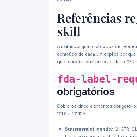
Referências re
skill
A skill inclui quatro arquivos de refe
conteúdo de cada um explica por que
que o profissional precise citar o CF
fda-label-req
obrigatórios
Cobre os cinco elementos obrigatórios 
101.9 e 101.105:
Statement of identity
(21 CFR 101
tamanho proporcional ao texto ma