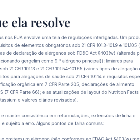
e ela resolve
os nos EUA envolve uma teia de regulações interligadas. Um prod
isitos de elementos obrigatórios sob 21 CFR 101.3–101.9 e 101.105 
gras de declaração de alérgenos sob FD&C Act §403(w) (alterada p
cionando gergelim como 9.º alérgeno principal)); limiares para
ob 21 CFR 101.13 e 21 CFR 101.54–101.65 (vários tipos de alegação
sitos para alegações de saúde sob 21 CFR 101.14 e requisitos espe
rtificação orgânica em 7 CFR Parte 205; declarações de alimento
7 CFR Parte 66); e as atualizações de layout do Nutrition Facts
tassium e valores diários revisados).
e manter consistência em reformulações, extensões de linha e
e sujeito a erro. Alguns pontos de falha comuns:
s que omitem um alérgeno (não conformes ao FD&C Act §403(w) m