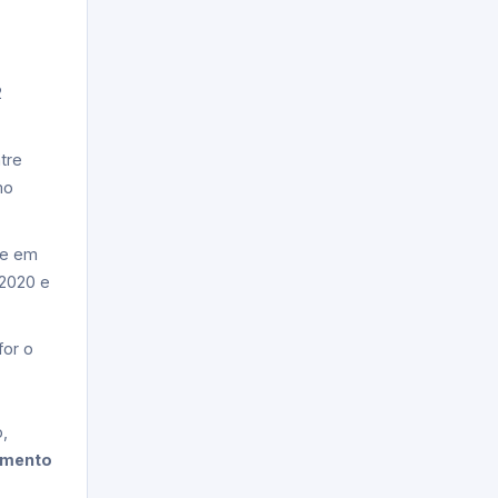
2
tre
mo
se em
 2020 e
for o
o,
amento