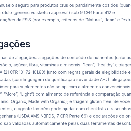
anuseio seguro para produtos crus ou parcialmente cozidos (qua
rótulo (generic vs sketch approval) sob 9 CFR Parte 412 e
gações da FSIS (por exemplo, critérios de “Natural”, “lean” e “extr
egações
gorias de alegações: alegações de conteúdo de nutrientes (calorias
sódio, açúcar, fibra, vitaminas e minerais, “lean”, “healthy”); triag
21 CFR 101.72–101.83) junto com regras gerais de elegibilidade 
ficadas (com linguagem de qualificação severidade A–D); alegaçõe
claimer para suplementos não se aplicam a alimentos convencionais
”, “More”, “Light”) com alimento de referência e comparação quant
anic, Organic, Made with Organic); e triagem gluten‑free. Se você
dientes, o agente também pode ajudar com checklists e rascunho
genharia (USDA AMS NBFDS, 7 CFR Parte 66) e declarações de or
 são validadas automaticamente pelas duas ferramentas descrit