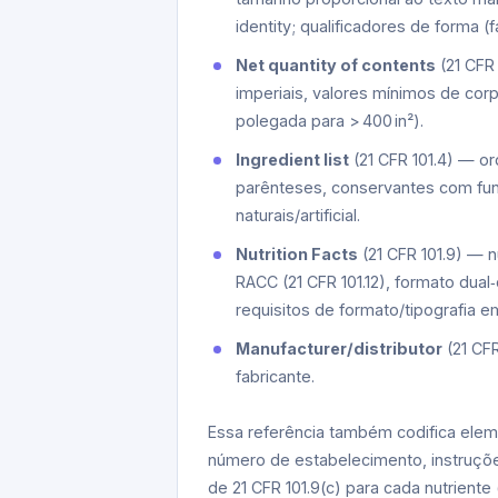
identity; qualificadores de forma (f
Net quantity of contents
(21 CFR
imperiais, valores mínimos de corpo
polegada para > 400 in²).
Ingredient list
(21 CFR 101.4) — o
parênteses, conservantes com fu
naturais/artificial.
Nutrition Facts
(21 CFR 101.9) — 
RACC (21 CFR 101.12), formato du
requisitos de formato/tipografia em
Manufacturer/distributor
(21 CFR
fabricante.
Essa referência também codifica elem
número de estabelecimento, instruç
de 21 CFR 101.9(c) para cada nutriente