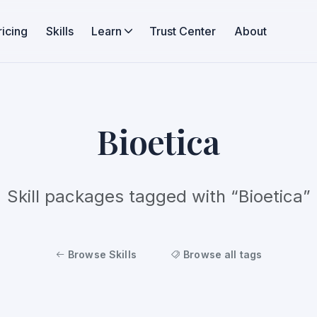
ricing
Skills
Learn
Trust Center
About
Bioetica
Skill packages tagged with “Bioetica”
Browse Skills
Browse all tags