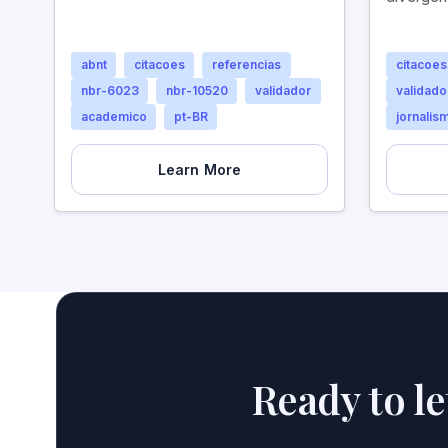
abnt
citacoes
referencias
citacoes
nbr-6023
nbr-10520
validador
validado
academico
pt-BR
jornalis
Learn More
Ready to l