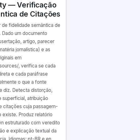
ity — Verificação
tica de Citações
r de fidelidade semântica de
s. Dado um documento
ssertação, artigo, parecer
matéria jornalística) e as
riginais em
sources/, verifica se cada
direta e cada paráfrase
ielmente o que a fonte
e diz. Detecta distorção,
 superficial, atribuição
e citações cuja passagem-
 existe. Produz relatório
 estruturado com veredito
ção e explicação textual da
cia. Idiomas: pt-BR e en.