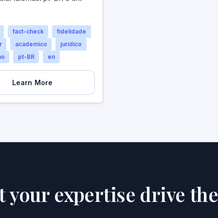
fact-check
fidelidade
r
academico
juridico
mo
pt-BR
en
Learn More
et your expertise drive th