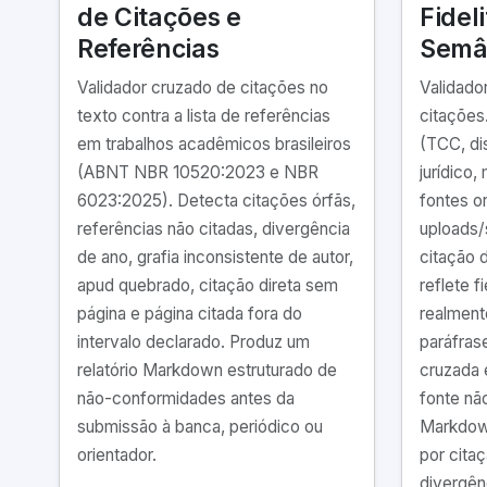
de Citações e
Fidel
Referências
Semân
Validador cruzado de citações no
Validado
texto contra a lista de referências
citaçõe
em trabalhos acadêmicos brasileiros
(TCC, di
(ABNT NBR 10520:2023 e NBR
jurídico, 
6023:2025). Detecta citações órfãs,
fontes o
referências não citadas, divergência
uploads/
de ano, grafia inconsistente de autor,
citação 
apud quebrado, citação direta sem
reflete f
página e página citada fora do
realment
intervalo declarado. Produz um
paráfrase
relatório Markdown estruturado de
cruzada 
não-conformidades antes da
fonte não
submissão à banca, periódico ou
Markdown
orientador.
por cita
divergên