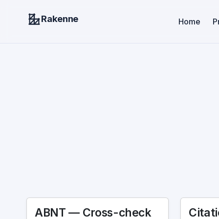
Rakenne
Home
P
ABNT — Cross-check
Citat