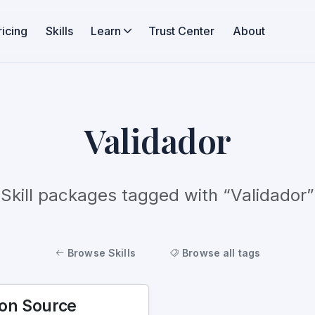
ricing
Skills
Learn
Trust Center
About
Validador
Skill packages tagged with “Validador”
Browse Skills
Browse all tags
ion Source