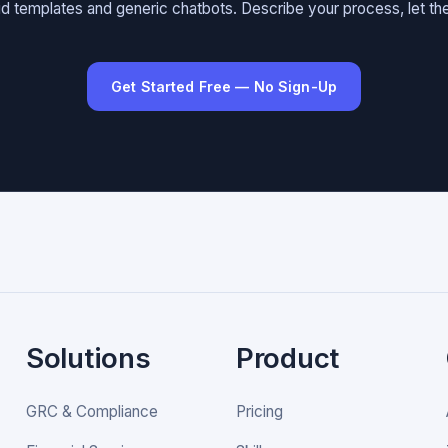
gid templates and generic chatbots. Describe your process, let the
Get Started Free — No Sign-Up
Solutions
Product
GRC & Compliance
Pricing