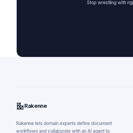
Stop wrestling with ri
Rakenne
Rakenne lets domain experts define document
workflows and collaborate with an AI agent to