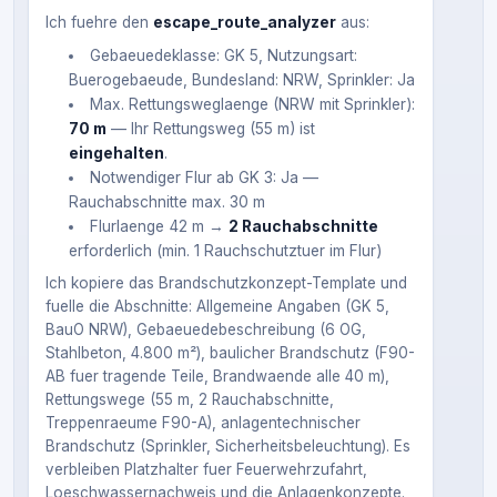
Ich fuehre den
escape_route_analyzer
aus:
Gebaeuedeklasse: GK 5, Nutzungsart:
Buerogebaeude, Bundesland: NRW, Sprinkler: Ja
Max. Rettungsweglaenge (NRW mit Sprinkler):
70 m
— Ihr Rettungsweg (55 m) ist
eingehalten
.
Notwendiger Flur ab GK 3: Ja —
Rauchabschnitte max. 30 m
Flurlaenge 42 m →
2 Rauchabschnitte
erforderlich (min. 1 Rauchschutztuer im Flur)
Ich kopiere das Brandschutzkonzept-Template und
fuelle die Abschnitte: Allgemeine Angaben (GK 5,
BauO NRW), Gebaeuedebeschreibung (6 OG,
Stahlbeton, 4.800 m²), baulicher Brandschutz (F90-
AB fuer tragende Teile, Brandwaende alle 40 m),
Rettungswege (55 m, 2 Rauchabschnitte,
Treppenraeume F90-A), anlagentechnischer
Brandschutz (Sprinkler, Sicherheitsbeleuchtung). Es
verbleiben Platzhalter fuer Feuerwehrzufahrt,
Loeschwassernachweis und die Anlagenkonzepte.