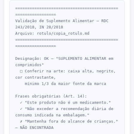
===========================================
=================

Validação de Suplemento Alimentar — RDC 
243/2018, IN 28/2018

Arquivo: rotulo/copia_rotulo.md

===========================================
=================

Designação: OK — "SUPLEMENTO ALIMENTAR em 
comprimidos"

  □ Conferir na arte: caixa alta, negrito, 
cor contrastante,

    mínimo 1/3 da maior fonte da marca

Frases obrigatórias (Art. 14):

  ✓ "Este produto não é um medicamento."

  ✓ "Não exceder a recomendação diária de 
consumo indicada na embalagem."

  ✗ "Mantenha fora do alcance de crianças." 
— NÃO ENCONTRADA
