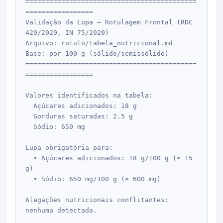
===========================================
=================

Validação da Lupa — Rotulagem Frontal (RDC 
429/2020, IN 75/2020)

Arquivo: rotulo/tabela_nutricional.md

Base: por 100 g (sólido/semissólido)

===========================================
=================

Valores identificados na tabela:

  Açúcares adicionados: 18 g

  Gorduras saturadas: 2.5 g

  Sódio: 650 mg

Lupa obrigatória para:

  • Açúcares adicionados: 18 g/100 g (≥ 15 
g)

  • Sódio: 650 mg/100 g (≥ 600 mg)

Alegações nutricionais conflitantes: 
nenhuma detectada.
