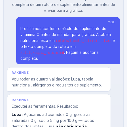
completa de um rótulo de suplemento alimentar antes de
enviar para a gráfica.
YOU
Precisamos conferir o rótulo do suplemento de
vitamina C antes de mandar para gráfica. A tabela
nutricional está em
e
rotulo/tabela_nutricional.md
o texto completo do rótulo em
. Façam a auditoria
rotulo/copia_rotulo.md
completa.
RAKENNE
Vou rodar as quatro validações: Lupa, tabela
nutricional, alérgenos e requisitos de suplemento.
RAKENNE
Executei as ferramentas. Resultados:
Lupa:
Açúcares adicionados 0 g, gorduras
saturadas 0 g, sódio 5 mg por 100 g — todos
dentro dos limites. Lupa
não obrigatória
.