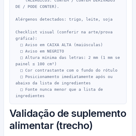
    (ALÉRGICOS: CONTÉM / CONTÉM DERIVADOS 
DE / PODE CONTER).

Alérgenos detectados: trigo, leite, soja

Checklist visual (conferir na arte/prova 
gráfica):

  □ Aviso em CAIXA ALTA (maiúsculas)

  □ Aviso em NEGRITO

  □ Altura mínima das letras: 2 mm (1 mm se 
painel ≤ 100 cm²)

  □ Cor contrastante com o fundo do rótulo

  □ Posicionamento imediatamente após ou 
abaixo da lista de ingredientes

  □ Fonte nunca menor que a lista de 
Validação de suplemento
alimentar (trecho)