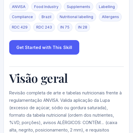
ANVISA
Food Industry
Supplements
Labelling
Compliance
Brazil
Nutritional labelling
Allergens
RDC 429
RDC 243
IN 75
IN 28
Get Started with This Skill
Visão geral
Revisão completa de arte e tabelas nutricionais frente à
regulamentação ANVISA. Valida aplicação da Lupa
(excesso de açúcar, sódio ou gordura saturada),
formato da tabela nutricional (ordem dos nutrientes,
%VD, porções), avisos ALÉRGICOS: CONTÉM… (caixa
alta, negrito, posicionamento, 2 mm), e requisitos