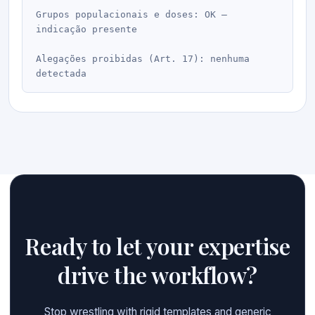
Grupos populacionais e doses: OK — 
indicação presente

Alegações proibidas (Art. 17): nenhuma 
Ready to let your expertise
drive the workflow?
Stop wrestling with rigid templates and generic